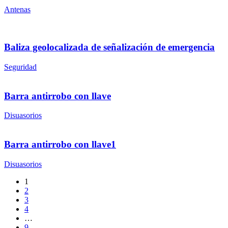
Antenas
Baliza geolocalizada de señalización de emergencia
Seguridad
Barra antirrobo con llave
Disuasorios
Barra antirrobo con llave1
Disuasorios
1
2
3
4
…
9