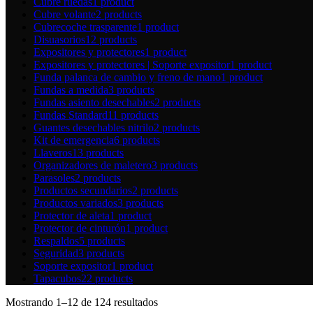
Cubre ruedas
1 product
Cubre volante
2 products
Cubrecoche trasparente
1 product
Disuasorios
12 products
Expositores y protectores
1 product
Expositores y protectores | Soporte expositor
1 product
Funda palanca de cambio y freno de mano
1 product
Fundas a medida
3 products
Fundas asiento desechables
2 products
Fundas Standard
11 products
Guantes desechables nitrilo
2 products
Kit de emergencia
6 products
Llaveros
13 products
Organizadores de maletero
3 products
Parasoles
2 products
Productos secundarios
2 products
Productos variados
3 products
Protector de aleta
1 product
Protector de cinturón
1 product
Respaldos
5 products
Seguridad
3 products
Soporte expositor
1 product
Tapacubos
22 products
Mostrando 1–12 de 124 resultados