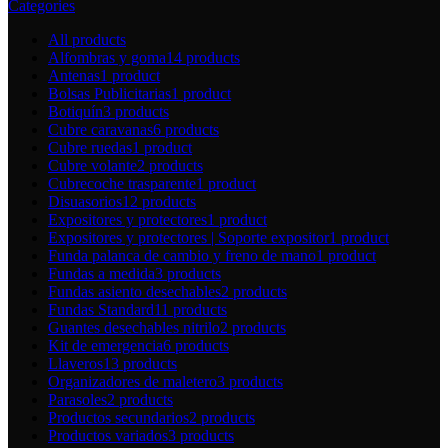
Categories
All
products
Alfombras y goma
14 products
Antenas
1 product
Bolsas Publicitarias
1 product
Botiquín
3 products
Cubre caravanas
6 products
Cubre ruedas
1 product
Cubre volante
2 products
Cubrecoche trasparente
1 product
Disuasorios
12 products
Expositores y protectores
1 product
Expositores y protectores | Soporte expositor
1 product
Funda palanca de cambio y freno de mano
1 product
Fundas a medida
3 products
Fundas asiento desechables
2 products
Fundas Standard
11 products
Guantes desechables nitrilo
2 products
Kit de emergencia
6 products
Llaveros
13 products
Organizadores de maletero
3 products
Parasoles
2 products
Productos secundarios
2 products
Productos variados
3 products