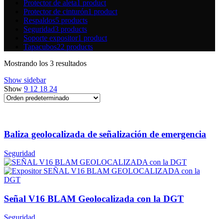
Protector de aleta
1 product
Protector de cinturón
1 product
Respaldos
5 products
Seguridad
3 products
Soporte expositor
1 product
Tapacubos
22 products
Mostrando los 3 resultados
Show sidebar
Show
9
12
18
24
Baliza geolocalizada de señalización de emergencia
Seguridad
Señal V16 BLAM Geolocalizada con la DGT
Seguridad