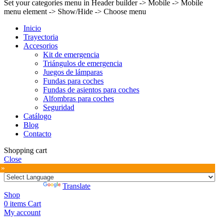
Set your categories menu in Header builder -> Mobile -> Mobile
menu element -> Show/Hide -> Choose menu
Inicio
Trayectoria
Accesorios
Kit de emergencia
Triángulos de emergencia
Juegos de lámparas
Fundas para coches
Fundas de asientos para coches
Alfombras para coches
Seguridad
Catálogo
Blog
Contacto
Shopping cart
Close
 »
Powered by
Translate
Shop
0
items
Cart
My account