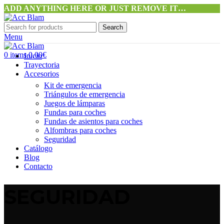
ADD ANYTHING HERE OR JUST REMOVE IT…
Search
Menu
0
items
0,00
€
Inicio
Trayectoria
Accesorios
Kit de emergencia
Triángulos de emergencia
Juegos de lámparas
Fundas para coches
Fundas de asientos para coches
Alfombras para coches
Seguridad
Catálogo
Blog
Contacto
SEGURIDAD