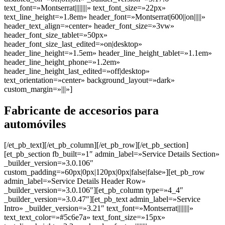
text_font=»Montserrat||||||||» text_font_size=»22px»
text_line_height=»1.8em» header_font=»Montserrat|600||on|||||»
header_text_align=»center» header_font_size=»3vw»
header_font_size_tablet=»50px»
header_font_size_last_edited=»on|desktop»
header_line_height=»1.5em» header_line_height_tablet=»1.1em»
header_line_height_phone=»1.2em»
header_line_height_last_edited=»off|desktop»
text_orientation=»center» background_layout=»dark»
custom_margin=»|||»]
Fabricante de accesorios para
automóviles
[/et_pb_text][/et_pb_column][/et_pb_row][/et_pb_section]
[et_pb_section fb_built=»1″ admin_label=»Service Details Section»
_builder_version=»3.0.106″
custom_padding=»60px|0px|120px|0px|false|false»][et_pb_row
admin_label=»Service Details Header Row»
_builder_version=»3.0.106″][et_pb_column type=»4_4″
_builder_version=»3.0.47″][et_pb_text admin_label=»Service
Intro» _builder_version=»3.21″ text_font=»Montserrat||||||||»
text_text_color=»#5c6e7a» text_font_size=»15px»