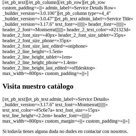
[/et_pb_text][/et_pb_column][/et_pb_row][et_pb_row
custom_padding=»|||» admin_label=»Service Details Row»
_builder_version=»3.0.106″][et_pb_column type=»4_4″
_builder_version=»3.0.47″][et_pb_text admin_label=»Service Title»
_builder_version=»3.17.6″ text_font=»||||||||» header_font=»||||||||»
header_2_font=»Montserrat||||||||» header_2_text_color=»#21323d»
header_2_font_size=»40px» header_2_font_size_tablet=»35px»
header_2_font_size_phone=»35px»
header_2_font_size_last_edited=»on|phone»
header_2_line_height=»1.5em»
header_2_line_height_tablet=»1em»
header_2_line_height_phone=»1.4em»
header_2_line_height_last_edited=»off|desktop»
max_width=»800px» custom_padding=»|||»]
Visita nuestro catálogo
[/et_pb_text][et_pb_text admin_label=»Service Details»
_builder_version=»3.17.6″ text_font=»Montserrat||||||||»
text_text_color=»#5c6e7a» text_font_size=»15px»
text_line_height=»2.2em» header_font=»||||||||»
max_width=»800px» custom_margin=»|||» custom_padding=»|||»]
Si todavía tienes alguna duda no dudes en contactar con nosotros.