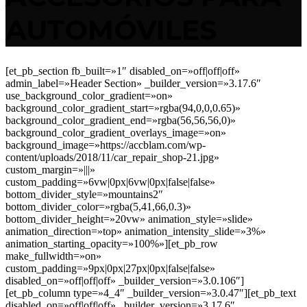
AUTOMÓVILES
[et_pb_section fb_built=»1″ disabled_on=»off|off|off»
admin_label=»Header Section» _builder_version=»3.17.6″
use_background_color_gradient=»on»
background_color_gradient_start=»rgba(94,0,0,0.65)»
background_color_gradient_end=»rgba(56,56,56,0)»
background_color_gradient_overlays_image=»on»
background_image=»https://accblam.com/wp-
content/uploads/2018/11/car_repair_shop-21.jpg»
custom_margin=»|||»
custom_padding=»6vw|0px|6vw|0px|false|false»
bottom_divider_style=»mountains2″
bottom_divider_color=»rgba(5,41,66,0.3)»
bottom_divider_height=»20vw» animation_style=»slide»
animation_direction=»top» animation_intensity_slide=»3%»
animation_starting_opacity=»100%»][et_pb_row
make_fullwidth=»on»
custom_padding=»9px|0px|27px|0px|false|false»
disabled_on=»off|off|off» _builder_version=»3.0.106″]
[et_pb_column type=»4_4″ _builder_version=»3.0.47″][et_pb_text
disabled_on=»off|off|off» _builder_version=»3.17.6″