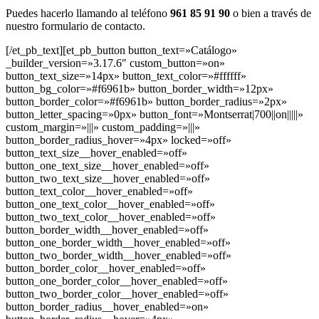
Puedes hacerlo llamando al teléfono
961 85 91 90
o bien a través de
nuestro formulario de contacto.
[/et_pb_text][et_pb_button button_text=»Catálogo»
_builder_version=»3.17.6″ custom_button=»on»
button_text_size=»14px» button_text_color=»#ffffff»
button_bg_color=»#f6961b» button_border_width=»12px»
button_border_color=»#f6961b» button_border_radius=»2px»
button_letter_spacing=»0px» button_font=»Montserrat|700||on|||||»
custom_margin=»|||» custom_padding=»|||»
button_border_radius_hover=»4px» locked=»off»
button_text_size__hover_enabled=»off»
button_one_text_size__hover_enabled=»off»
button_two_text_size__hover_enabled=»off»
button_text_color__hover_enabled=»off»
button_one_text_color__hover_enabled=»off»
button_two_text_color__hover_enabled=»off»
button_border_width__hover_enabled=»off»
button_one_border_width__hover_enabled=»off»
button_two_border_width__hover_enabled=»off»
button_border_color__hover_enabled=»off»
button_one_border_color__hover_enabled=»off»
button_two_border_color__hover_enabled=»off»
button_border_radius__hover_enabled=»on»