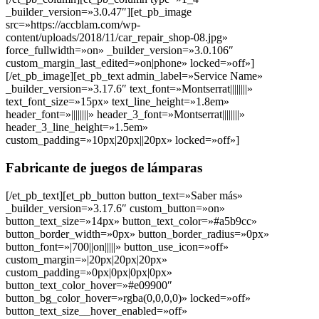
_builder_version=»3.0.47″][et_pb_image
src=»https://accblam.com/wp-
content/uploads/2018/11/car_repair_shop-08.jpg»
force_fullwidth=»on» _builder_version=»3.0.106″
custom_margin_last_edited=»on|phone» locked=»off»]
[/et_pb_image][et_pb_text admin_label=»Service Name»
_builder_version=»3.17.6″ text_font=»Montserrat||||||||»
text_font_size=»15px» text_line_height=»1.8em»
header_font=»||||||||» header_3_font=»Montserrat||||||||»
header_3_line_height=»1.5em»
custom_padding=»10px|20px||20px» locked=»off»]
Fabricante de juegos de lámparas
[/et_pb_text][et_pb_button button_text=»Saber más»
_builder_version=»3.17.6″ custom_button=»on»
button_text_size=»14px» button_text_color=»#a5b9cc»
button_border_width=»0px» button_border_radius=»0px»
button_font=»|700||on|||||» button_use_icon=»off»
custom_margin=»|20px|20px|20px»
custom_padding=»0px|0px|0px|0px»
button_text_color_hover=»#e09900″
button_bg_color_hover=»rgba(0,0,0,0)» locked=»off»
button_text_size__hover_enabled=»off»