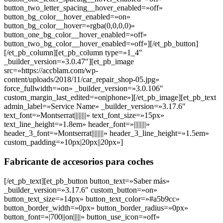
button_two_letter_spacing__hover_enabled=»off»
button_bg_color__hover_enabled=»on»
button_bg_color__hover=»rgba(0,0,0,0)»
button_one_bg_color__hover_enabled=»off»
button_two_bg_color__hover_enabled=»off»][/et_pb_button]
[/et_pb_column][et_pb_column type=»1_4″
_builder_version=»3.0.47″][et_pb_image
src=»https://accblam.com/wp-
content/uploads/2018/11/car_repair_shop-05.jpg»
force_fullwidth=»on» _builder_version=»3.0.106″
custom_margin_last_edited=»on|phone»][/et_pb_image][et_pb_text
admin_label=»Service Name» _builder_version=»3.17.6″
text_font=»Montserrat||||||||» text_font_size=»15px»
text_line_height=»1.8em» header_font=»||||||||»
header_3_font=»Montserrat||||||||» header_3_line_height=»1.5em»
custom_padding=»10px|20px||20px»]
Fabricante de accesorios para coches
[/et_pb_text][et_pb_button button_text=»Saber más»
_builder_version=»3.17.6″ custom_button=»on»
button_text_size=»14px» button_text_color=»#a5b9cc»
button_border_width=»0px» button_border_radius=»0px»
button_font=»|700||on|||||» button_use_icon=»off»