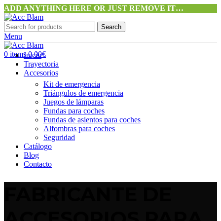
ADD ANYTHING HERE OR JUST REMOVE IT…
Search
Menu
0
items
0,00
€
Inicio
Trayectoria
Accesorios
Kit de emergencia
Triángulos de emergencia
Juegos de lámparas
Fundas para coches
Fundas de asientos para coches
Alfombras para coches
Seguridad
Catálogo
Blog
Contacto
FABRICANTE DE
ACCESORIOS PARA