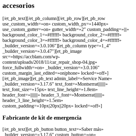
accesorios
[/et_pb_text][/et_pb_column][/et_pb_row][et_pb_row
use_custom_width=»on» custom_width_px=»1440px»
use_custom_gutter=»on» gutter_width=»2″ custom_padding=»|||»
background_color_1=»#ffffff» background_color_2=»#ffffff»
background_color_3=»#ffffff» background_color_4=»#ffffff»
_builder_version=»3.0.106″][et_pb_column type=»1_4″
_builder_version=»3.0.47″][et_pb_image
src=»https://accblam.com/wp-
content/uploads/2018/11/car_repair_shop-04.jpg»
force_fullwidth=»on» _builder_version=»3.0.106″
custom_margin_last_edited=»on|phone» locked=»off»]
[/et_pb_image][et_pb_text admin_label=»Service Name»
_builder_version=»3.17.6″ text_font=»Montserrat||||||||»
text_font_size=»15px» text_line_height=»1.8em»
header_font=»||||||||» header_3_font=»Montserrat||||||||»
header_3_line_height=»1.5em»
custom_padding=»10px|20px||20px» locked=»off»]
Fabricante de kit de emergencia
[/et_pb_text][et_pb_button button_text=»Saber más»
_builder_version=»3.17.6″ custom_button=»on»