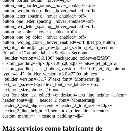
button_border_radius__hover=»4px»
button_one_border_radius__hover_enabled=»off»
button_two_border_radius__hover_enabled=»off»
button_letter_spacing__hover_enabled=»off»
button_one_letter_spacing__hover_enabled=»off»
button_two_letter_spacing__hover_enabled=»off»
button_bg_color__hover_enabled=»off»
button_one_bg_color__hover_enabled=»off»
button_two_bg_color__hover_enabled=»off»][/et_pb_button]
[/et_pb_column][/et_pb_row][/et_pb_section][et_pb_section
fb_built=»1″ admin_label=»Services Section»
_builder_version=»3.0.106″ background_color=»#f2f6f9″
custom_padding=»4px|0px|120px|0px|false|false»][et_pb_row
custom_padding=»|||» _builder_version=»3.0.106″][et_pb_column
type=»4_4″ _builder_version=»3.0.47″][et_pb_text
_builder_version=»3.17.6″ text_font=»Montserrat||||||||»
text_font_size=»18px» text_font_size_tablet=»16px»
text_font_size_phone=»16px»
text_font_size_last_edited=»on|desktop» text_line_height=»1.8em»
header_font=»||||||||» header_2_font=»Montserrat||||||||»
header_2_text_align=»center» header_2_font_size=»40px»
header_2_line_height=»1.5em» text_orientation=»center»
custom_margin=»|||» custom_padding=»|||»]
Más servicios como fabricante de