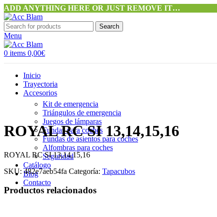
ADD ANYTHING HERE OR JUST REMOVE IT…
Search
Menu
0
items
0,00
€
Inicio
Trayectoria
Accesorios
Kit de emergencia
Triángulos de emergencia
Juegos de lámparas
ROYAL RC SI 13,14,15,16
Fundas para coches
Fundas de asientos para coches
Alfombras para coches
ROYAL RC SI 13,14,15,16
Seguridad
Catálogo
SKU:
482e7aeb54fa
Categoría:
Tapacubos
Blog
Contacto
Productos relacionados