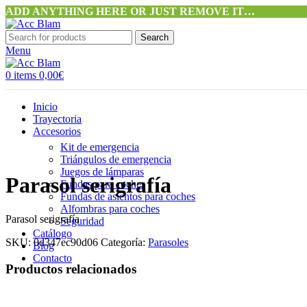
ADD ANYTHING HERE OR JUST REMOVE IT…
Search
Menu
0
items
0,00
€
Inicio
Trayectoria
Accesorios
Kit de emergencia
Triángulos de emergencia
Juegos de lámparas
Parasol serigrafía
Fundas para coches
Fundas de asientos para coches
Alfombras para coches
Parasol serigrafía
Seguridad
Catálogo
SKU:
0d347ec90d06
Categoría:
Parasoles
Blog
Contacto
Productos relacionados