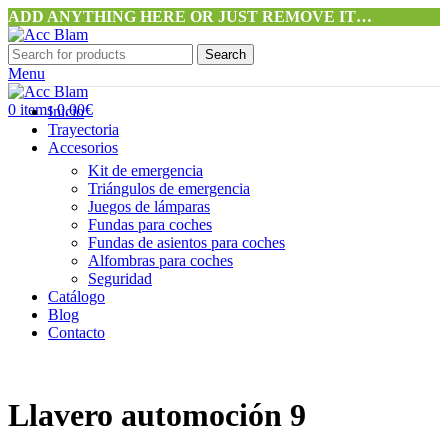
ADD ANYTHING HERE OR JUST REMOVE IT…
Search
Menu
0
items
0,00
€
Inicio
Trayectoria
Accesorios
Kit de emergencia
Triángulos de emergencia
Juegos de lámparas
Fundas para coches
Fundas de asientos para coches
Alfombras para coches
Seguridad
Catálogo
Blog
Contacto
Llavero automoción 9