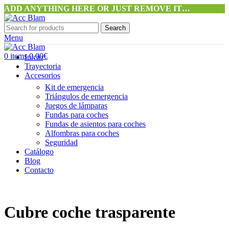
ADD ANYTHING HERE OR JUST REMOVE IT…
Search
Menu
0
items
0,00
€
Inicio
Trayectoria
Accesorios
Kit de emergencia
Triángulos de emergencia
Juegos de lámparas
Fundas para coches
Fundas de asientos para coches
Alfombras para coches
Seguridad
Catálogo
Blog
Contacto
Cubre coche trasparente