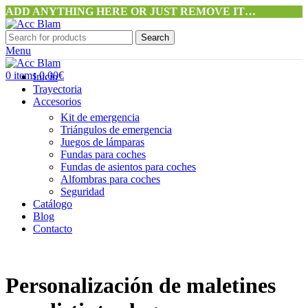
ADD ANYTHING HERE OR JUST REMOVE IT…
Search
Menu
0
items
0,00
€
Inicio
Trayectoria
Accesorios
Kit de emergencia
Triángulos de emergencia
Juegos de lámparas
Fundas para coches
Fundas de asientos para coches
Alfombras para coches
Seguridad
Catálogo
Blog
Contacto
Personalización de maletines